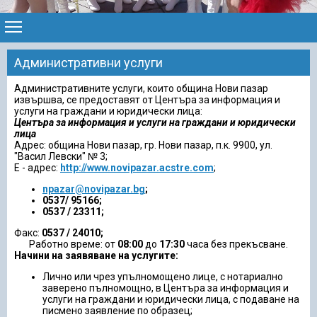
Административни услуги
Административните услуги, които община Нови пазар
извършва, се предоставят от Центъра за информация и
услуги на граждани и юридически лица:
Центъра за информация и услуги на граждани и юридически
лица
Адрес: община Нови пазар, гр. Нови пазар, п.к. 9900, ул.
"Васил Левски" № 3;
Е - адрес:
http://www.novipazar.acstre.com
;
npazar@novipazar.bg
;
0537/
95166
;
0537 / 23311
;
Факс:
0537 / 24010
;
Работно време: от
08:00
до
17:30
часа без прекъсване.
Начини на заявяване на услугите:
Лично или чрез упълномощено лице, с нотариално
заверено пълномощно, в Центъра за информация и
услуги на граждани и юридически лица, с подаване на
писмено заявление по образец;