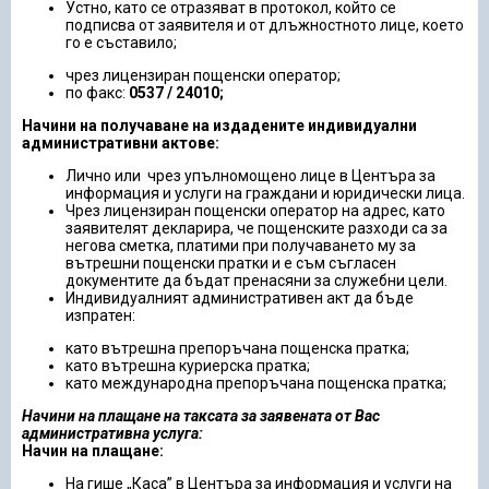
Устно, като се отразяват в протокол, който се
подписва от заявителя и от длъжностното лице, което
го е съставило;
чрез лицензиран пощенски оператор;
по факс:
0537 / 24010
;
Начини на получаване на издадените индивидуални
административни актове:
Лично или чрез упълномощено лице в Центъра за
информация и услуги на граждани и юридически лица.
Чрез лицензиран пощенски оператор на адрес, като
заявителят декларира, че пощенските разходи са за
негова сметка, платими при получаването му за
вътрешни пощенски пратки и е съм съгласен
документите да бъдат пренасяни за служебни цели.
Индивидуалният административен акт да бъде
изпратен:
като вътрешна препоръчана пощенска пратка;
като вътрешна куриерска пратка;
като международна препоръчана пощенска пратка;
Начини на плащане на таксата за заявената от Вас
административна услуга:
Начин на плащане:
На гише „Каса” в Центъра за информация и услуги на