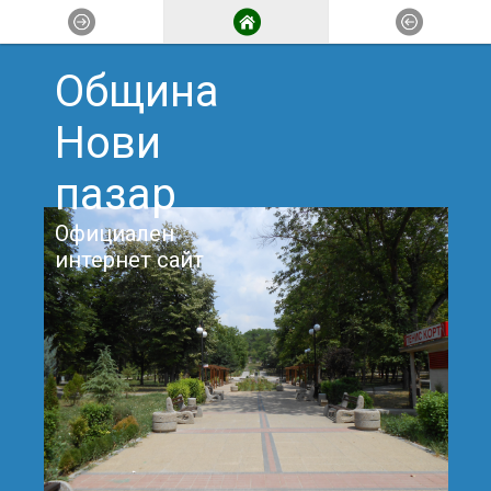
Община
Нови
пазар
Официален
интернет сайт