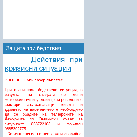
Защита при бедствия
Действия при
кризисни ситуации
РСПБЗН - Нови пазар съветва!
При възникнала бедствена ситуация, в
резултат на създали се лоши
метеорологични условия, съпроводени с
фактори застрашаващи живота и
здравето на населението е необходимо
да се обадите на телефоните на
Дежурните по Общински съвет за
сигурност: 053722163 и мобилен
0885302775.
За изпълнение на неотложни аварийно-