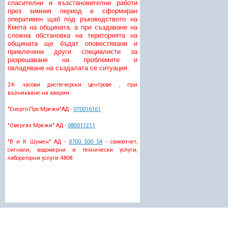
спасителни и възстановителни работи
през зимния период е сформиран
оперативен щаб под ръководството на
Кмета на общината, а при създаване на
сложна обстановка на територията на
общината ще бъдат оповестявани и
привлечени други специалисти за
разрешаване на проблемите и
овладяване на създалата се ситуация.
24- часови диспечерски центрове , при
възникване на аварии :
"Енерго-Про Мрежи"АД -
070016161
"Овергаз Мрежи" АД -
080011211
"В и К Шумен" АД -
0700 500 54
- самоотчет,
сигнали, водомерни и технически услуги,
лабораторни услуги.
4808