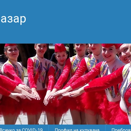
пазар
Всичко за COVID-19
Профил на купувача
Преброяв