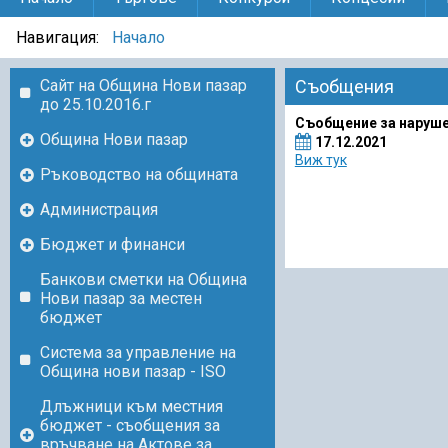
Навигация:
Начало
Сайт на Община Нови пазар
Съобщения
до 25.10.2016.г
Съобщение за наруше
Община Нови пазар
17.12.2021
Виж тук
Ръководство на общината
Администрация
Бюджет и финанси
Банкови сметки на Община
Нови пазар за местен
бюджет
Система за управление на
Община нови пазар - ISO
Длъжници към местния
бюджет - съобщения за
връчване на Актове за