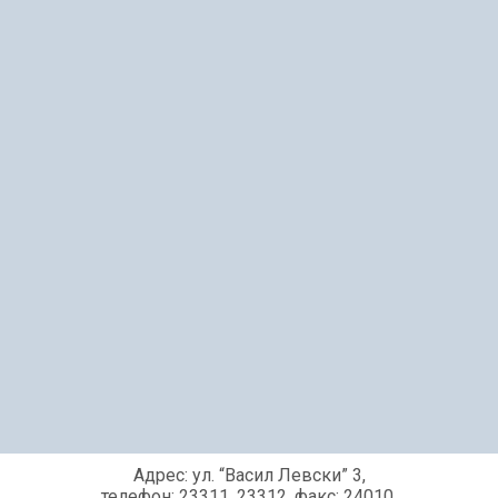
Адрес: ул. “Васил Левски” 3,
телефон: 23311, 23312, факс: 24010,