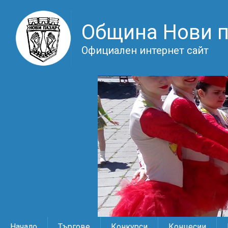
Община Нови 
Официален интернет сайт
Начало
Търгове
Конкурси
Концесии