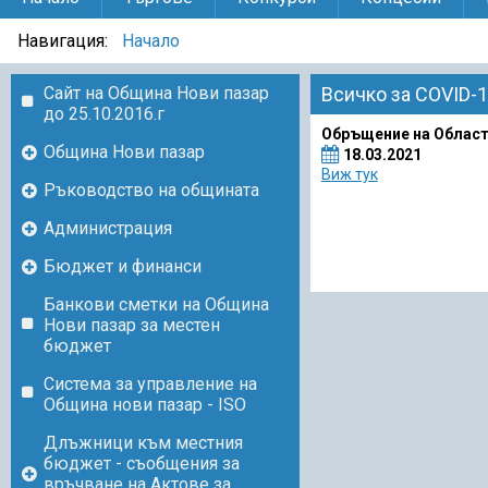
Навигация:
Начало
Сайт на Община Нови пазар
Всичко за COVID-
до 25.10.2016.г
Обръщение на Областн
Община Нови пазар
18.03.2021
Виж тук
Ръководство на общината
Администрация
Бюджет и финанси
Банкови сметки на Община
Нови пазар за местен
бюджет
Система за управление на
Община нови пазар - ISO
Длъжници към местния
бюджет - съобщения за
връчване на Актове за