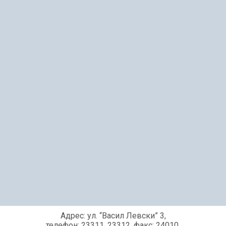
Адрес: ул. “Васил Левски” 3,
телефон: 23311, 23312, факс: 24010,