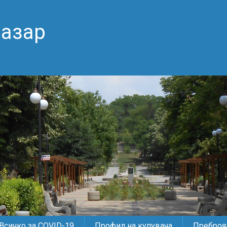
пазар
Всичко за COVID-19
Профил на купувача
Преброяв