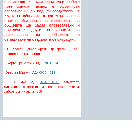
спасителни и възстановителни работи
през зимния период е сформиран
оперативен щаб под ръководството на
Кмета на общината, а при създаване на
сложна обстановка на територията на
общината ще бъдат оповестявани и
привлечени други специалисти за
разрешаване на проблемите и
овладяване на създалата се ситуация.
24- часови диспечерски центрове , при
възникване на аварии :
"Енерго-Про Мрежи"АД -
070016161
"Овергаз Мрежи" АД -
080011211
"В и К Шумен" АД -
0700 500 54
- самоотчет,
сигнали, водомерни и технически услуги,
лабораторни услуги.
4808