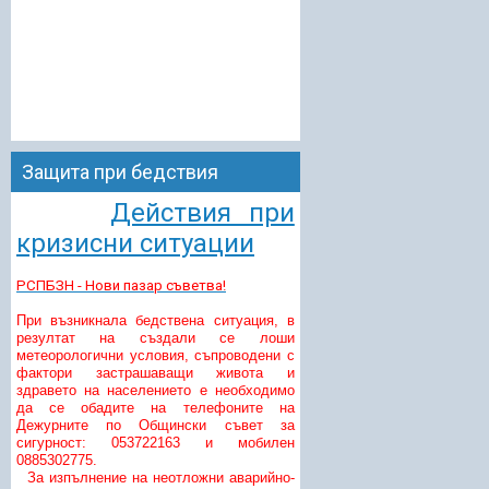
Защита при бедствия
Действия при
кризисни ситуации
РСПБЗН - Нови пазар съветва!
При възникнала бедствена ситуация, в
резултат на създали се лоши
метеорологични условия, съпроводени с
фактори застрашаващи живота и
здравето на населението е необходимо
да се обадите на телефоните на
Дежурните по Общински съвет за
сигурност: 053722163 и мобилен
0885302775.
За изпълнение на неотложни аварийно-