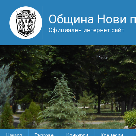
Община Нови 
Официален интернет сайт
Начало
Търгове
Конкурси
Концесии