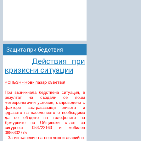
Защита при бедствия
Действия при
кризисни ситуации
РСПБЗН - Нови пазар съветва!
При възникнала бедствена ситуация, в
резултат на създали се лоши
метеорологични условия, съпроводени с
фактори застрашаващи живота и
здравето на населението е необходимо
да се обадите на телефоните на
Дежурните по Общински съвет за
сигурност: 053722163 и мобилен
0885302775.
За изпълнение на неотложни аварийно-