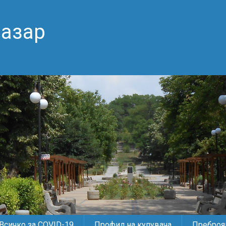
пазар
Всичко за COVID-19
Профил на купувача
Преброяв