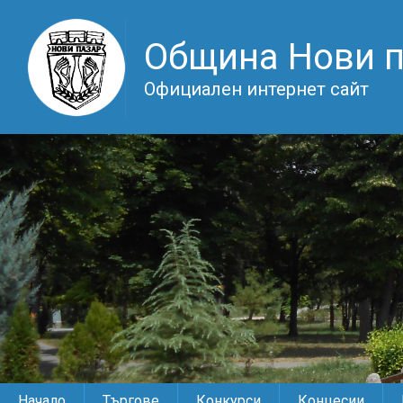
Община Нови 
Официален интернет сайт
Начало
Търгове
Конкурси
Концесии