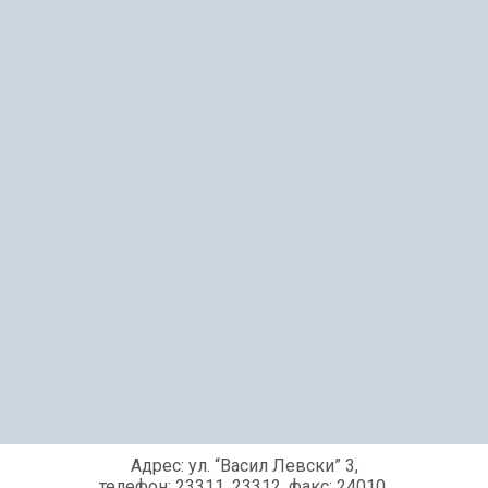
Адрес: ул. “Васил Левски” 3,
телефон: 23311, 23312, факс: 24010,