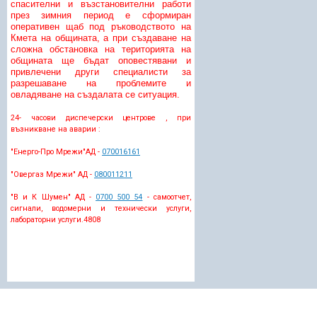
спасителни и възстановителни работи
през зимния период е сформиран
оперативен щаб под ръководството на
Кмета на общината, а при създаване на
сложна обстановка на територията на
общината ще бъдат оповестявани и
привлечени други специалисти за
разрешаване на проблемите и
овладяване на създалата се ситуация.
24- часови диспечерски центрове , при
възникване на аварии :
"Енерго-Про Мрежи"АД -
070016161
"Овергаз Мрежи" АД -
080011211
"В и К Шумен" АД -
0700 500 54
- самоотчет,
сигнали, водомерни и технически услуги,
лабораторни услуги.
4808