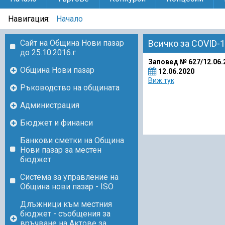
Навигация:
Начало
Сайт на Община Нови пазар
Всичко за COVID-
до 25.10.2016.г
Заповед № 627/12.06.
Община Нови пазар
12.06.2020
Виж тук
Ръководство на общината
Администрация
Бюджет и финанси
Банкови сметки на Община
Нови пазар за местен
бюджет
Система за управление на
Община нови пазар - ISO
Длъжници към местния
бюджет - съобщения за
връчване на Актове за